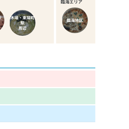
臨海エリア
駅
木場・東陽町
臨海地区
駅
周辺