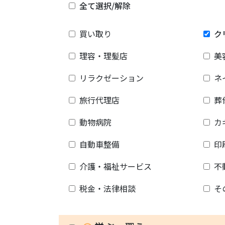
全て選択/解除
買い取り
ク
理容・理髪店
美
リラクゼーション
ネ
旅行代理店
葬
動物病院
カ
自動車整備
印
介護・福祉サービス
不
税金・法律相談
そ