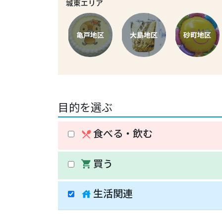
城東エリア
亀戸地区
大島地区
砂町地区
目的を選ぶ
食べる・飲む
restaurant_menu
買う
shopping_cart
生活関連
house