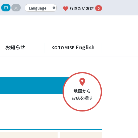
中
大
favorite
行きたいお店
0
お知らせ
English
KOTOMISE
place
地図から
お店を探す