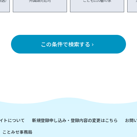
食店）
外国語対応可
こども110番の家
この条件で検索する
keyboard_arrow_right
イトについて
新規登録申し込み・登録内容の変更はこちら
お問
ことみせ事務局