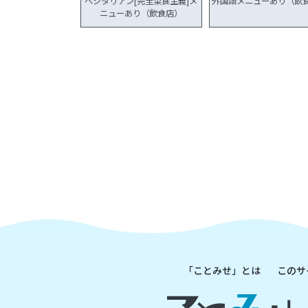
ベジタリアン[完全菜食主義]メ
外国語メニューあり（飲
ニューあり（飲食店）
「ことみせ」とは
このサ