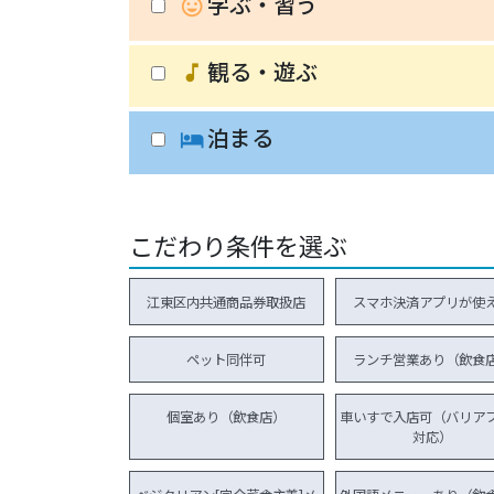
学ぶ・習う
insert_emoticon
観る・遊ぶ
music_note
泊まる
hotel
こだわり条件を選ぶ
江東区内共通商品券取扱店
スマホ決済アプリが使
ペット同伴可
ランチ営業あり（飲食
個室あり（飲食店）
車いすで入店可（バリア
対応）