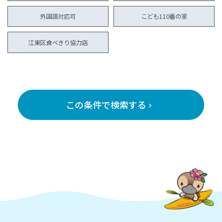
外国語対応可
こども110番の家
江東区食べきり協力店
この条件で検索する
keyboard_arrow_right