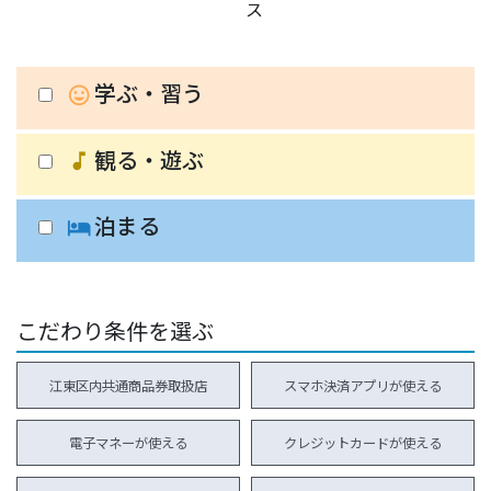
ス
学ぶ・習う
insert_emoticon
観る・遊ぶ
music_note
泊まる
hotel
こだわり条件を選ぶ
江東区内共通商品券取扱店
スマホ決済アプリが使える
電子マネーが使える
クレジットカードが使える