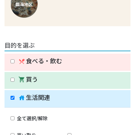
臨海地区
目的を選ぶ
食べる・飲む
restaurant_menu
買う
shopping_cart
生活関連
house
全て選択/解除