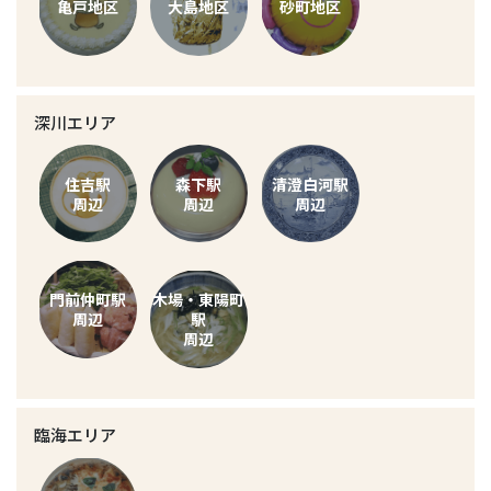
亀戸地区
大島地区
砂町地区
深川エリア
住吉駅
森下駅
清澄白河駅
周辺
周辺
周辺
門前仲町駅
木場・東陽町
周辺
駅
周辺
臨海エリア