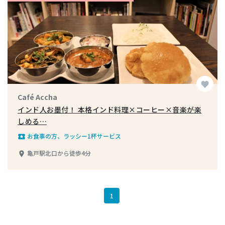
favorite
Café Accha
インド人お墨付！ 本格インド料理×コーヒー×音楽が楽
しめる…
お食事の方、ラッシー1杯サービス
local_play
亀戸駅北口から徒歩4分
place
1