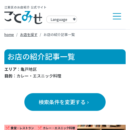
江東区のお店紹介 公式サイト
home
お店を探す
お店の紹介記事一覧
お店の紹介記事一覧
エリア
：亀戸地区
目的
：カレー・エスニック料理
検索条件を変更する
keyboard_arrow_right
食堂・レストラン
カレー・エスニック料理
restaurant_menu
restaurant_menu