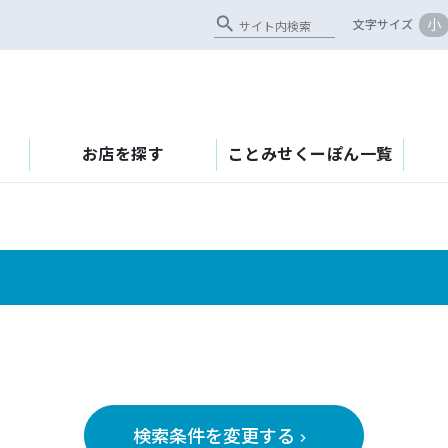
search
小
文字サイズ
お店を探す
ことみせくーぽん一覧
検索条件を変更する
keyboard_arrow_right