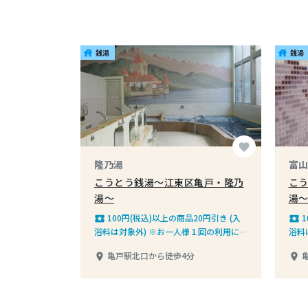
銭湯
銭湯
house
house
favorite
隆乃湯
富山
こうとう銭湯～江東区亀戸・隆乃
こ
湯～
湯
100円(税込)以上の商品20円引き (入
1
local_play
local_play
浴料は対象外) ※お一人様１回の利用に
浴料
限ります
限り
亀戸駅北口から徒歩4分
place
place