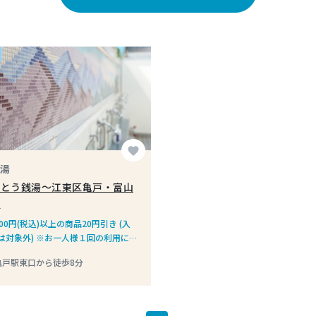
favorite
湯
うとう銭湯〜江東区亀戸・富山
〜
00円(税込)以上の商品20円引き (入
は対象外) ※お一人様１回の利用に
ます
亀戸駅東口から徒歩8分