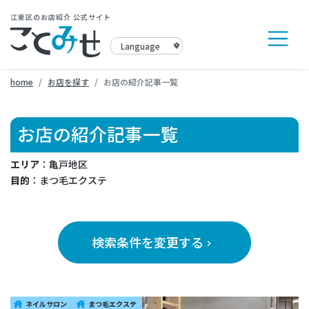
江東区のお店紹介 公式サイト
home
お店を探す
お店の紹介記事一覧
お店の紹介記事一覧
エリア
：亀戸地区
目的
：まつ毛エクステ
検索条件を変更する
keyboard_arrow_right
ネイルサロン
まつ毛エクステ
house
house