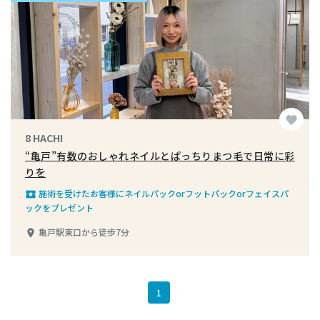
favorite
8 HACHI
“亀戸”有数のおしゃれネイルとぱっちりまつ毛で日常に彩
りを
施術を受けたお客様にネイルパックorフットパックorフェイスパ
local_play
ックをプレゼント
亀戸駅東口から徒歩7分
place
1