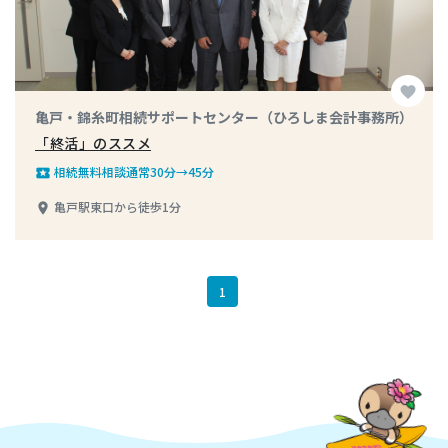
favorite
亀戸・錦糸町相続サポートセンター（ひろしま会計事務所）
「終活」のススメ
相続無料相談通常30分→45分
local_play
亀戸駅東口から徒歩1分
place
1