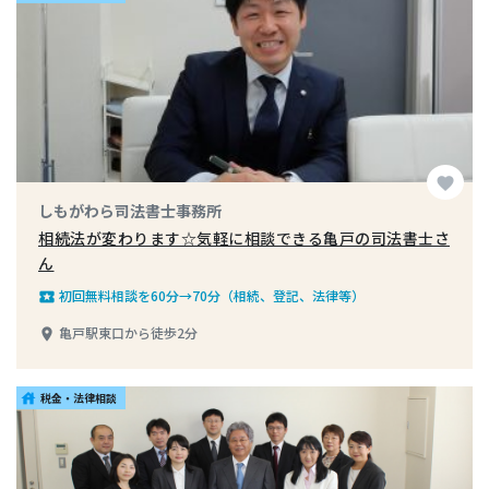
favorite
しもがわら司法書士事務所
相続法が変わります☆気軽に相談できる亀戸の司法書士さ
ん
初回無料相談を60分→70分（相続、登記、法律等）
local_play
亀戸駅東口から徒歩2分
place
税金・法律相談
house