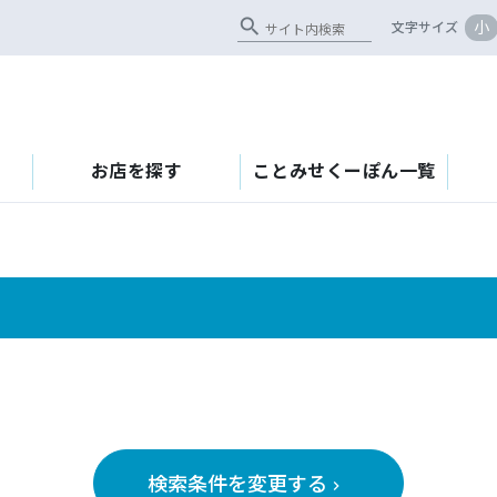
search
小
文字サイズ
お店を探す
ことみせくーぽん一覧
検索条件を変更する
keyboard_arrow_right