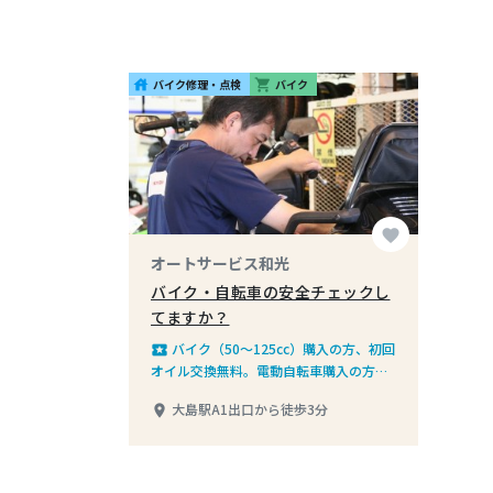
バイク修理・点検
バイク
house
shopping_cart
favorite
オートサービス和光
バイク・自転車の安全チェックし
てますか？
バイク（50～125cc）購入の方、初回
local_play
オイル交換無料。電動自転車購入の方、
2,000円引き※セール品を除く
大島駅A1出口から徒歩3分
place