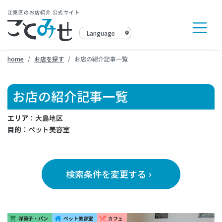
江東区のお店紹介 公式サイト
home
お店を探す
お店の紹介記事一覧
お店の紹介記事一覧
エリア
：大島地区
目的
：ペット美容室
検索条件を変更する
keyboard_arrow_right
洋菓子・パン
ペット美容室
カフェ
shopping_cart
house
restaurant_menu