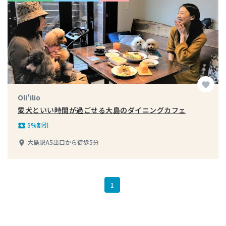
favorite
Oli'ilio
愛犬といい時間が過ごせる大島のダイニングカフェ
5%割引
local_play
大島駅A5出口から徒歩5分
place
1