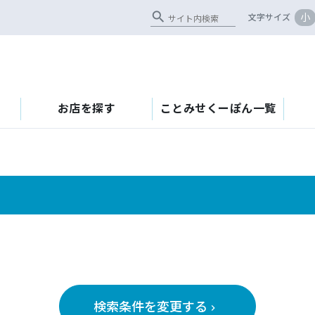
search
小
文字サイズ
お店を探す
ことみせくーぽん一覧
検索条件を変更する
keyboard_arrow_right