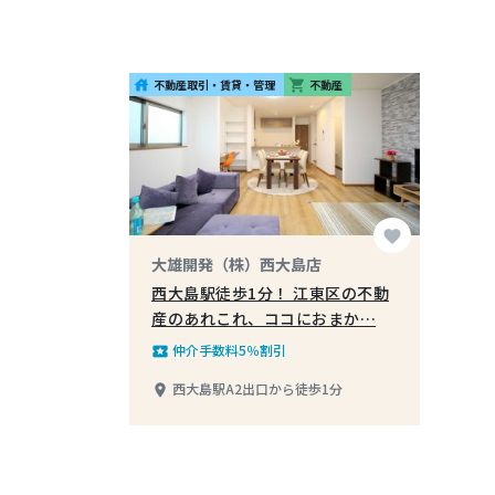
不動産取引・賃貸・管理
不動産
house
shopping_cart
favorite
大雄開発（株）西大島店
西大島駅徒歩1分！ 江東区の不動
産のあれこれ、ココにおまか…
仲介手数料5％割引
local_play
西大島駅A2出口から徒歩1分
place