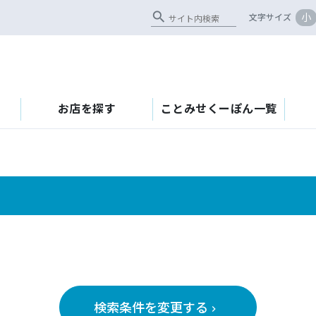
search
小
文字サイズ
お店を探す
ことみせくーぽん一覧
検索条件を変更する
keyboard_arrow_right