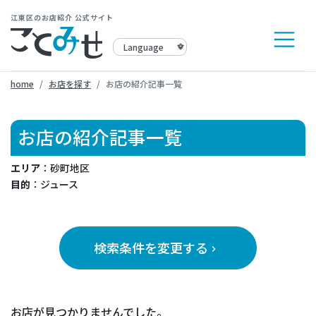
江東区のお店紹介 公式サイト
home
お店を探す
お店の紹介記事一覧
お店の紹介記事一覧
エリア
：砂町地区
目的
：ジュース
検索条件を変更する
keyboard_arrow_right
お店が見つかりませんでした。