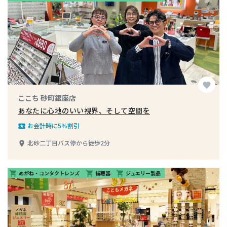
favorite
ここち 砂町銀座店
あなたに心地のいい視界、そして空間を
お会計時に5％割引
local_play
北砂二丁目バス停から徒歩2分
place
めがね・コンタクトレンズ
補聴器
ジュエリー製品
shopping_cart
shopping_cart
shopping_cart