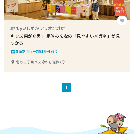
favorite
37°byいしずか アリオ北砂店
キッズ用が充実！ 家族みんなの「見やすいメガネ」が見
つかる
5%割引※一部対象外あり
local_play
北砂三丁目バス停から徒歩2分
place
1