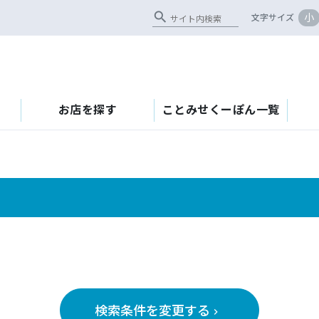
search
小
文字サイズ
お店を探す
ことみせくーぽん一覧
検索条件を変更する
keyboard_arrow_right