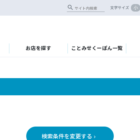
search
小
文字サイズ
お店を探す
ことみせくーぽん一覧
検索条件を変更する
keyboard_arrow_right