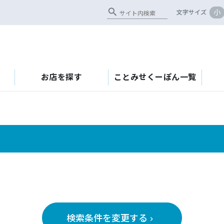
search
小
文字サイズ
お店を探す
ことみせくーぽん一覧
検索条件を変更する
keyboard_arrow_right