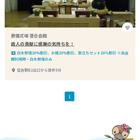
favorite
葬儀式場 落合会館
故人の貢献に感謝の気持ちを！
白木祭壇20%割引、お棺20%割引、旅立ちセット20％割引 ※当会
local_play
館利用時・白木祭壇のみ
住吉駅B2出口から徒歩3分
place
1