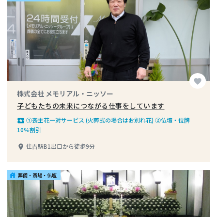
favorite
株式会社 メモリアル・ニッソー
子どもたちの未来につながる仕事をしています
①喪主花一対サービス (火葬式の場合はお別れ花) ②仏壇・位牌
local_play
10％割引
住吉駅B1出口から徒歩9分
place
葬儀・斎場・仏壇
house