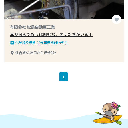
favorite
有限会社 松島自動車工業
車が凹んでも心は凹むな、オレたちがいる！
①見積り無料 ②代車無料(要予約)
local_play
住吉駅A1出口から徒歩8分
place
1