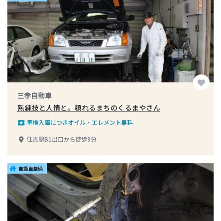
favorite
三孝自動車
熟練技と人情と。頼れるまちのくるまやさん
車検入庫につきオイル・エレメント無料
local_play
住吉駅B1出口から徒歩9分
place
自動車整備
house