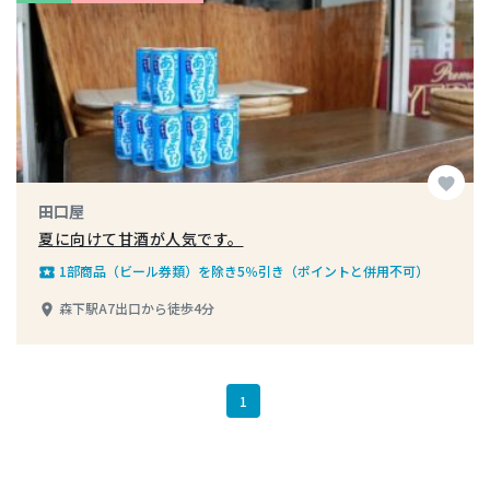
favorite
田口屋
夏に向けて甘酒が人気です。
1部商品（ビール券類）を除き5％引き（ポイントと併用不可）
local_play
森下駅A7出口から徒歩4分
place
1