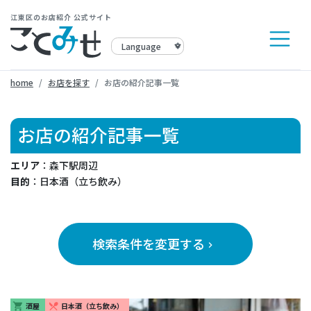
江東区のお店紹介 公式サイト
home
お店を探す
お店の紹介記事一覧
お店の紹介記事一覧
エリア
：森下駅周辺
目的
：日本酒（立ち飲み）
検索条件を変更する
keyboard_arrow_right
酒屋
日本酒（立ち飲み）
shopping_cart
restaurant_menu