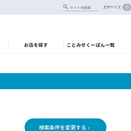
search
小
文字サイズ
お店を探す
ことみせくーぽん一覧
検索条件を変更する
keyboard_arrow_right