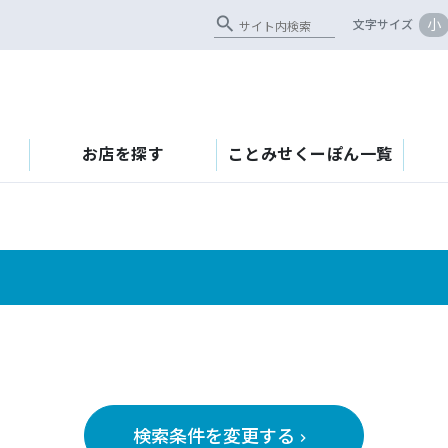
search
小
文字サイズ
お店を探す
ことみせくーぽん一覧
検索条件を変更する
keyboard_arrow_right