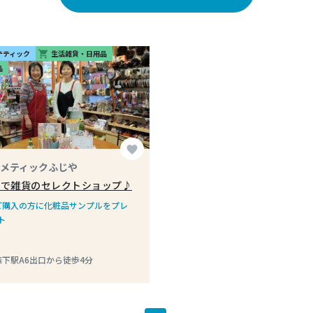
テティック
生活雑貨・日用品
shopping_cart
品
favorite
メティックふじや
るで雑貨のセレクトショップ♪
ご購入の方に化粧品サンプルをプレ
ト
森下駅A6出口から徒歩4分