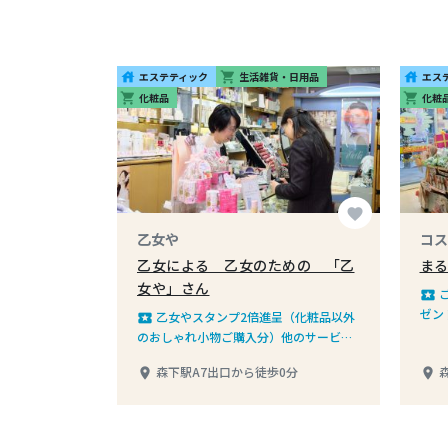
エステティック
生活雑貨・日用品
エス
house
shopping_cart
house
化粧品
化粧
shopping_cart
shopping_cart
favorite
乙女や
コス
乙女による 乙女のための 「乙
ま
女や」さん
local_play
ゼン
乙女やスタンプ2倍進呈（化粧品以外
local_play
のおしゃれ小物ご購入分）他のサービス
券との併用不可
森下駅A7出口から徒歩0分
place
place