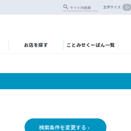
search
小
文字サイズ
お店を探す
ことみせくーぽん一覧
検索条件を変更する
keyboard_arrow_right