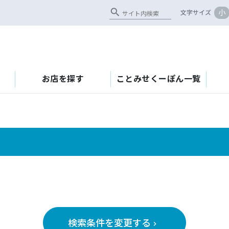
search
小
文字サイズ
お店を探す
ことみせくーぽん一覧
検索条件を変更する
keyboard_arrow_right