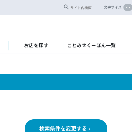
search
小
文字サイズ
お店を探す
ことみせくーぽん一覧
検索条件を変更する
keyboard_arrow_right