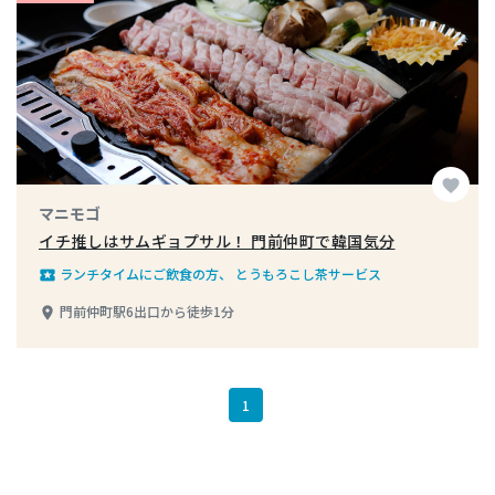
favorite
マニモゴ
イチ推しはサムギョプサル！ 門前仲町で韓国気分
ランチタイムにご飲食の方、 とうもろこし茶サービス
local_play
門前仲町駅6出口から徒歩1分
place
1