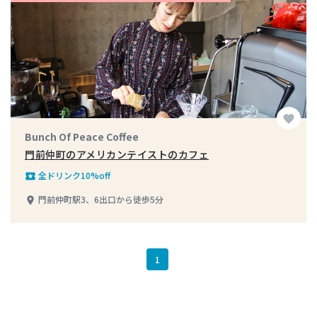
favorite
Bunch Of Peace Coffee
門前仲町のアメリカンテイストのカフェ
全ドリンク10%off
local_play
門前仲町駅3、6出口から徒歩5分
place
1