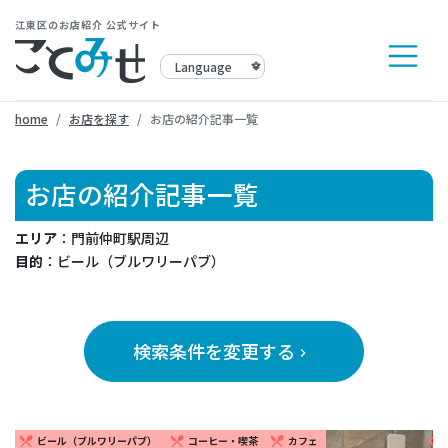
江東区のお店紹介 公式サイト
home
お店を探す
お店の紹介記事一覧
お店の紹介記事一覧
エリア
：門前仲町駅周辺
目的
：ビール（ブルワリーパブ）
検索条件を変更する
keyboard_arrow_right
ビール（ブルワリーパブ）
コーヒー・喫茶
カフェ
restaurant_menu
restaurant_menu
restaurant_menu