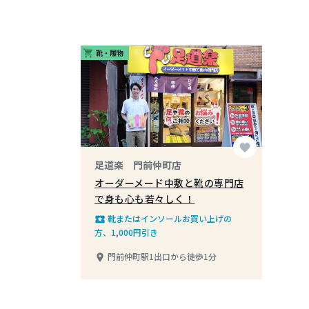
靴・履物
shopping_cart
favorite
足道楽 門前仲町店
オーダーメード中敷と靴の専門店
で身も心も若々しく！
靴またはインソールお買い上げの
local_play
方、1,000円引き
門前仲町駅1出口から徒歩1分
place