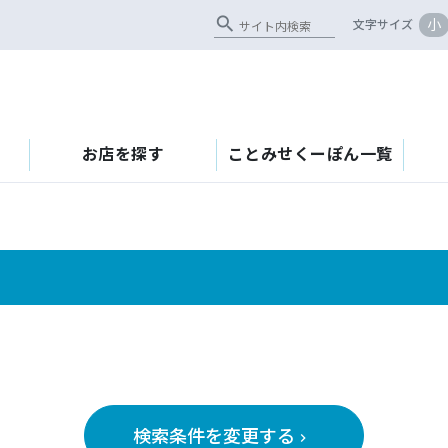
search
小
文字サイズ
お店を探す
ことみせくーぽん一覧
検索条件を変更する
keyboard_arrow_right