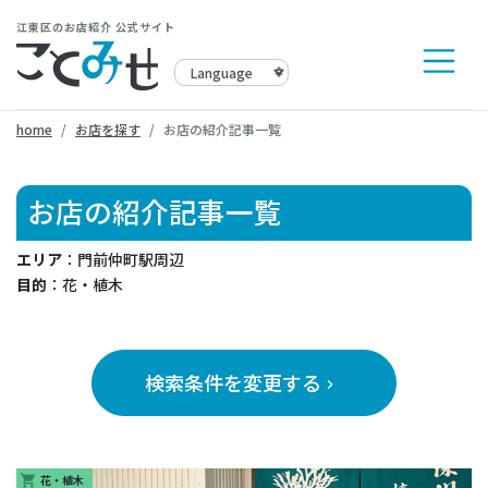
江東区のお店紹介 公式サイト
home
お店を探す
お店の紹介記事一覧
お店の紹介記事一覧
エリア
：門前仲町駅周辺
目的
：花・植木
検索条件を変更する
keyboard_arrow_right
花・植木
shopping_cart