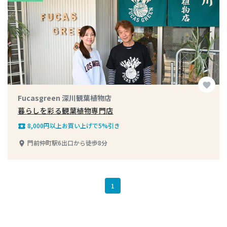
favorite
Fucasgreen 深川観葉植物店
暮らしを彩る観葉植物専門店
8,000円以上お買い上げで5%引き
local_play
門前仲町駅6出口から徒歩8分
place
1