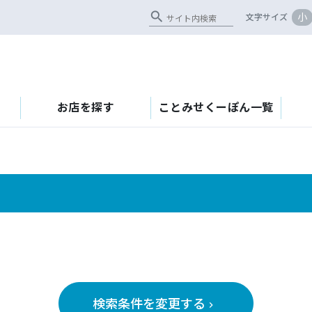
search
小
文字サイズ
お店を探す
ことみせくーぽん一覧
検索条件を変更する
keyboard_arrow_right