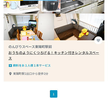
favorite
のんびりスペース東陽町駅前
おうちのようにくつろげる！キッチン付きレンタルスペー
ス
飲料をお１人様１本サービス
local_play
東陽町駅2出口から徒歩2分
place
1