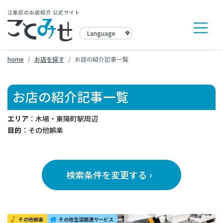
江東区のお店紹介 公式サイト
home
お店を探す
お店の紹介記事一覧
お店の紹介記事一覧
エリア
：木場・東陽町駅周辺
目的
：その他娯楽
検索条件を変更する
keyboard_arrow_right
その他娯楽
その他生活関連サービス
music_note
house