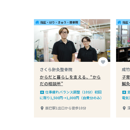
指圧・はり・きゅう・接骨院
指圧
house
house
favorite
さくら針灸整骨院
成竹
からだと暮らしを支える、“から
子
だの相談所”
鍼
仕事疲れバランス調整（10分）初回
local_play
local_play
に限り1,500円→1,000円（自費分のみ）
電気
用分
辰巳駅1出口から徒歩10分
place
place