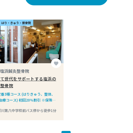
・はり・きゅう・接骨院
favorite
塩浜鍼灸整骨院
育て世代をサポートする塩浜の
灸整骨院
定番3種コース (はりきゅう、整体、
治療コース) 初回20％割引 ※保険適
は除く
深川第八中学校前バス停から徒歩1分