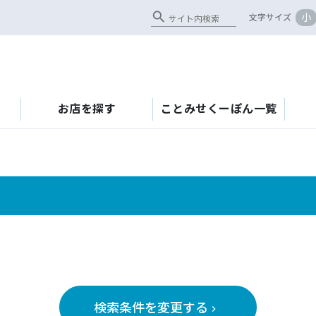
search
小
文字サイズ
お店を探す
ことみせくーぽん一覧
検索条件を変更する
keyboard_arrow_right