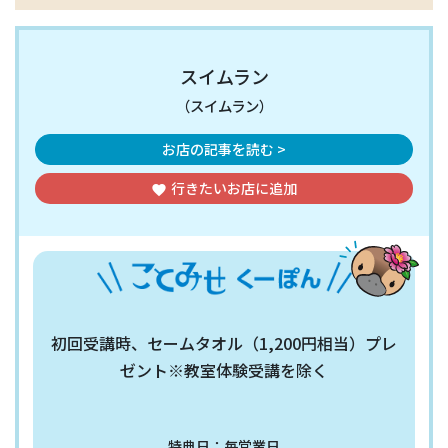
スイムラン
（スイムラン）
お店の記事を読む >
行きたいお店
に追加
favorite
初回受講時、セームタオル（1,200円相当）プレ
ゼント※教室体験受講を除く
特典日：毎営業日