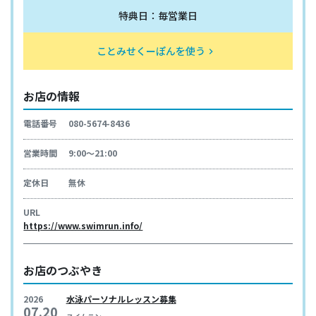
特典日：毎営業日
ことみせくーぽんを使う
keyboard_arrow_right
お店の情報
電話番号
080-5674-8436
営業時間
9:00～21:00
定休日
無休
URL
https://www.swimrun.info/
お店のつぶやき
2026
水泳パーソナルレッスン募集
07.20