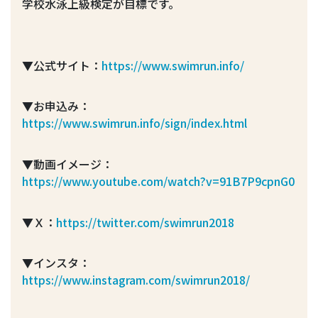
学校水泳上級検定が目標です。
▼公式サイト：
https://www.swimrun.info/
▼お申込み：
https://www.swimrun.info/sign/index.html
▼動画イメージ：
https://www.youtube.com/watch?v=91B7P9cpnG0
▼Ｘ：
https://twitter.com/swimrun2018
▼インスタ：
https://www.instagram.com/swimrun2018/