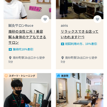
favorite
favorite
鍼灸サロンRuce
airis
南砂の女性に光！美容
リラックスできる店って
鍼＆身体のケアもできる
いわれます(^^)
サロン
初回利用の方、10％割引
local_play
施術代10％割引
local_play
南砂町駅2b出口から徒歩
南砂町駅2b出口から徒歩
place
place
5分
5分
スポーツ・トレーニング
美容院
insert_emoticon
house