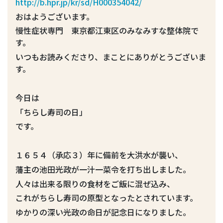
http://b.hpr.jp/kr/sd/H000354042/
おはようございます。
慢性症状専門 東京都江東区のみなみすな整体院で
す。
いつもお読みくださり、まことにありがとうございま
す。
今日は
「ちらし寿司の日」
です。
１６５４（承応３）年に備前を大洪水が襲い、
藩主の池田光政が一汁一菜令を打ち出しました。
人々は出来る限りの食材をご飯に混ぜ込み、
これがちらし寿司の原型となったとされています。
ゆかりの深い光政の命日が記念日になりました。