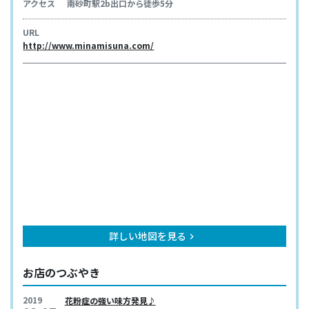
アクセス
南砂町駅2b出口から徒歩5分
URL
http://www.minamisuna.com/
詳しい地図を見る
keyboard_arrow_right
お店のつぶやき
2019
花粉症の強い味方発見♪