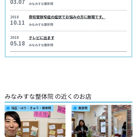
03.07
みなみすな整体院
2018
脊柱管狭窄症の症状でお悩みの方に朗報です。
10.11
みなみすな整体院
2018
テレビに出ます
05.18
みなみすな整体院
みなみすな整体院 の近くのお店
指圧・はり・きゅう・接骨院
美容院
house
house