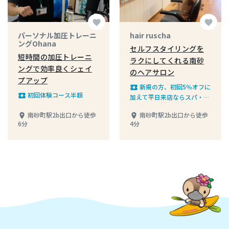
favorite
favorite
パーソナル加圧トレーニ
hair ruscha
ングOhana
セルフスタイリングを
短時間の加圧トレーニ
ラクにしてくれる南砂
ングで効率良くシェイ
のヘアサロン
プアップ
新規の方、初回5％オフに
local_play
初回体験コース半額
local_play
加えて平日来店ならスパ・シ
ャンプー施術もサービス
南砂町駅2b出口から徒歩
南砂町駅2b出口から徒歩
place
place
6分
4分