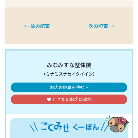
← 前の記事
次の記事 →
みなみすな整体院
（ミナミスナセイタイイン）
お店の記事を読む >
行きたいお店
に追加
favorite