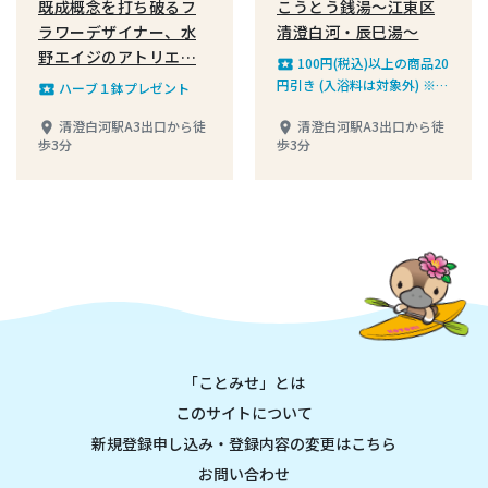
既成概念を打ち破るフ
こうとう銭湯～江東区
ラワーデザイナー、水
清澄白河・辰巳湯〜
野エイジのアトリエ…
100円(税込)以上の商品20
local_play
円引き (入浴料は対象外) ※お
ハーブ１鉢プレゼント
local_play
一人様１回の利用に限ります
清澄白河駅A3出口から徒
清澄白河駅A3出口から徒
place
place
歩3分
歩3分
「ことみせ」とは
このサイトについて
新規登録申し込み・登録内容の変更はこちら
お問い合わせ