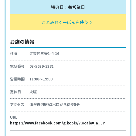
特典日：毎営業日
ことみせくーぽんを使う
keyboard_arrow_right
お店の情報
住所
江東区三好1-4-16
電話番号
03-5639-2381
営業時間
11:00～19:00
定休日
火曜
アクセス
清澄白河駅A3出口から徒歩5分
URL
https://www.facebook.com/g.kopis/?locale=ja_JP