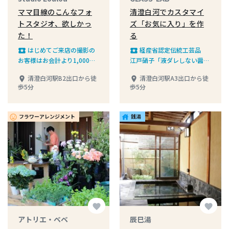
ママ目線のこんなフォ
清澄白河でカスタマイ
トスタジオ、欲しかっ
ズ「お気に入り」を作
た！
る
はじめてご来店の撮影の
経産省認定伝統工芸品
local_play
local_play
お客様はお会計より1,000円
江戸硝子「液ダレしない醤油
オフ※撮影会を除く
差し」加工体験、3名以上の
清澄白河駅B2出口から徒
清澄白河駅A3出口から徒
place
place
予約で通常5,000円→4,500
歩5分
歩5分
円
フラワーアレンジメント
銭湯
insert_emoticon
house
favorite
favorite
アトリエ・ベベ
辰巳湯