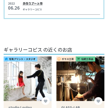
2022
手作りアート市
06.26
ギャラリーコピス
ギャラリーコピス の近くのお店
写真プリント・スタジオ
ガラス工芸
伝統工芸品
house
insert_emoticon
shopping_cart
favorite
favorite
studio Loulou
GLASS-LAB