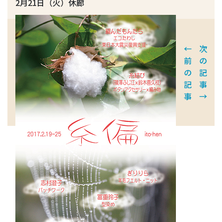
2月21日（火）休廊
←
次
前
の
の
記
記
事
事
→