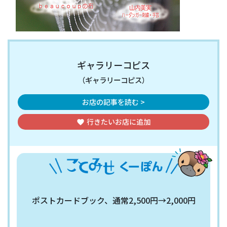
ギャラリーコピス
（ギャラリーコピス）
お店の記事を読む >
行きたいお店
に追加
favorite
ポストカードブック、通常2,500円→2,000円