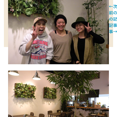
←
前
の
記
事