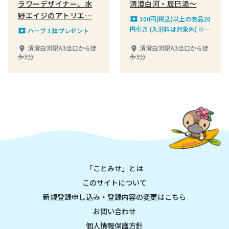
ラワーデザイナー、水
清澄白河・辰巳湯〜
野エイジのアトリエ…
100円(税込)以上の商品20
local_play
円引き (入浴料は対象外) ※お
ハーブ１鉢プレゼント
local_play
一人様１回の利用に限ります
清澄白河駅A3出口から徒
清澄白河駅A3出口から徒
place
place
歩3分
歩3分
「ことみせ」とは
このサイトについて
新規登録申し込み・登録内容の変更はこちら
お問い合わせ
個人情報保護方針