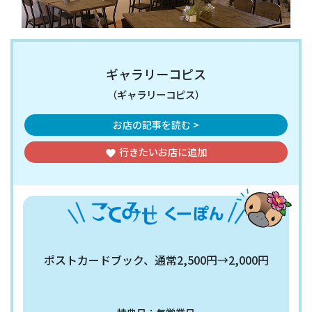
ギャラリーコピス
（ギャラリーコピス）
お店の記事を読む >
行きたいお店
に追加
favorite
ポストカードブック、通常2,500円→2,000円