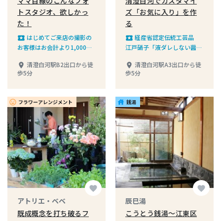
ママ目線のこんなフォ
清澄白河でカスタマイ
トスタジオ、欲しかっ
ズ「お気に入り」を作
た！
る
はじめてご来店の撮影の
経産省認定伝統工芸品
local_play
local_play
お客様はお会計より1,000円
江戸硝子「液ダレしない醤油
オフ※撮影会を除く
差し」加工体験、3名以上の
清澄白河駅B2出口から徒
清澄白河駅A3出口から徒
place
place
予約で通常5,000円→4,500
歩5分
歩5分
円
フラワーアレンジメント
銭湯
insert_emoticon
house
favorite
favorite
アトリエ・ベベ
辰巳湯
既成概念を打ち破るフ
こうとう銭湯～江東区