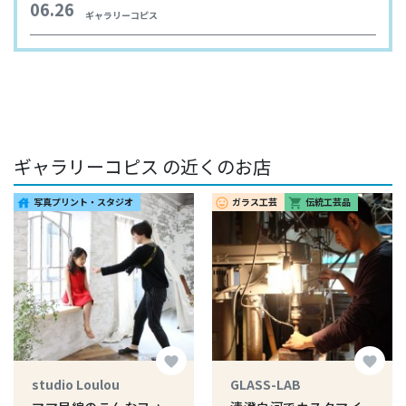
06.26
ギャラリーコピス
ギャラリーコピス の近くのお店
写真プリント・スタジオ
ガラス工芸
伝統工芸品
house
insert_emoticon
shopping_cart
favorite
favorite
studio Loulou
GLASS-LAB