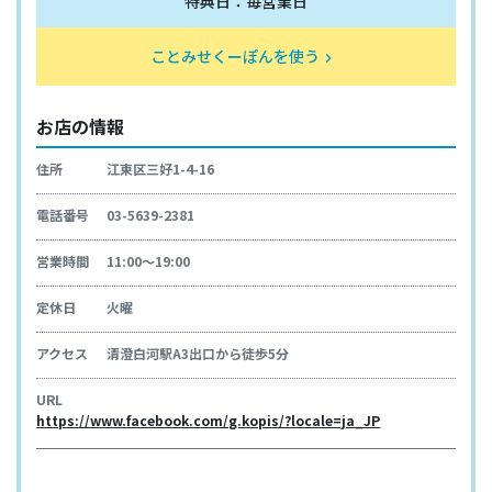
特典日：毎営業日
ことみせくーぽんを使う
keyboard_arrow_right
お店の情報
住所
江東区三好1-4-16
電話番号
03-5639-2381
営業時間
11:00～19:00
定休日
火曜
アクセス
清澄白河駅A3出口から徒歩5分
URL
https://www.facebook.com/g.kopis/?locale=ja_JP