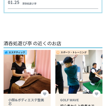
01.25
酒呑処遊び亭
酒呑処遊び亭 の近くのお店
エステティック
スポーツ・トレーニング
house
insert_emoticon
favorite
favorite
小顔&ボディエステ整美
GOLF WAVE
芯
初心者から上級者まで、