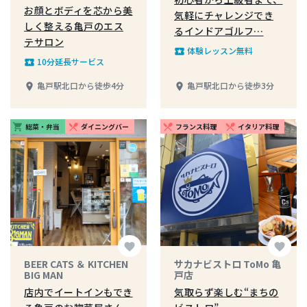
お顔とボディを芯から美
気軽にチャレンジでき
しく整える亀戸のエス
るインドアゴルフ…
テサロン
体験レッスン無料
local_play
10分延長サービス
local_play
亀戸駅北口から徒歩4分
亀戸駅北口から徒歩3分
place
place
総菜・弁当
ダイニングバー
フランス料理
イタリア料理
shopping_cart
restaurant_menu
restaurant_menu
restaurant_menu
favorite
favorite
BEER CATS ＆ KITCHEN
サカナビストロ ToMo 亀
BIG MAN
戸店
店内でイートインもでき
気取らず楽しむ“まちの