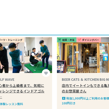
ポーツ・トレーニング
総菜・弁当
ダイニングバー
shopping_cart
restaurant_menu
favorite
LF WAVE
BEER CATS ＆ KITCHEN BIG 
心者から上級者まで、気軽に
店内でイートインもできる亀
ャレンジできるインドアゴル
のお惣菜屋さん
…
税抜1,000円以上ご利用のお客
local_play
100円引き
体験レッスン無料