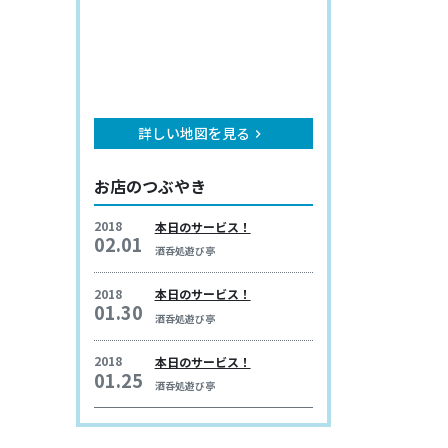
詳しい地図を見る
keyboard_arrow_right
お店のつぶやき
2018
本日のサービス！
02.01
酒呑処遊び亭
2018
本日のサービス！
01.30
酒呑処遊び亭
2018
本日のサービス！
01.25
酒呑処遊び亭