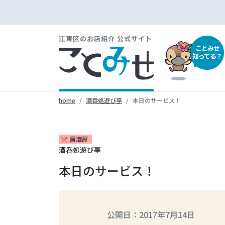
江東区のお店紹介 公式サイト
ことみせ
知ってる？
home
酒呑処遊び亭
本日のサービス！
居酒屋
restaurant_menu
酒呑処遊び亭
本日のサービス！
公開日：2017年7月14日