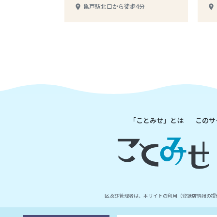
亀戸駅北口から徒歩4分
place
place
「ことみせ」とは
このサ
区及び管理者は、本サイトの利用（登録店情報の提