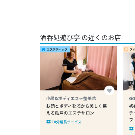
酒呑処遊び亭 の近くのお店
エステティック
ス
house
insert_emoticon
favorite
小顔&ボディエステ整美芯
GO
お顔とボディを芯から美しく整
初
える亀戸のエステサロン
チ
フ
10分延長サービス
local_play
local_play