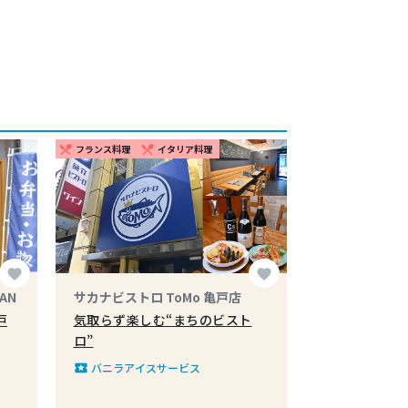
フランス料理
イタリア料理
restaurant_menu
restaurant_menu
favorite
favorite
MAN
サカナビストロ ToMo 亀戸店
戸
気取らず楽しむ“まちのビスト
ロ”
様
バニラアイスサービス
local_play