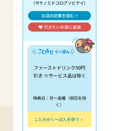
（サケノミドコロアソビテイ）
お店の記事を読む >
行きたいお店
に追加
favorite
ファーストドリンク50円
引き ※サービス品は除く
特典日：月～金曜（祝日を除
く）
ことみせくーぽんを使う
keyboard_arrow_right