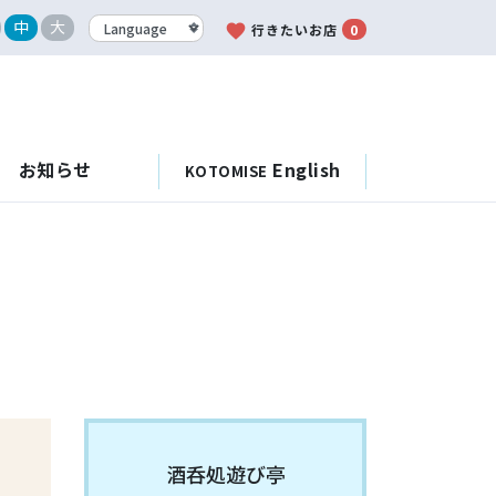
中
大
favorite
行きたいお店
0
お知らせ
English
KOTOMISE
酒呑処遊び亭