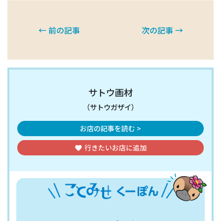
← 前の記事
次の記事 →
サトウ画材
（サトウガザイ）
お店の記事を読む >
行きたいお店
に追加
favorite