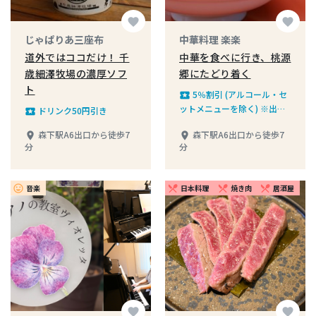
favorite
favorite
じゃぱりあ三座布
中華料理 楽楽
道外ではココだけ！ 千
中華を食べに行き、桃源
歳細澤牧場の濃厚ソフ
郷にたどり着く
ト
5％割引 (アルコール・セ
local_play
ットメニューを除く) ※出前
ドリンク50円引き
local_play
の場合はご注文時にお申し付
森下駅A6出口から徒歩7
森下駅A6出口から徒歩7
place
place
け下さい
分
分
音楽
日本料理
焼き肉
居酒屋
insert_emoticon
restaurant_menu
restaurant_menu
restaurant_menu
favorite
favorite