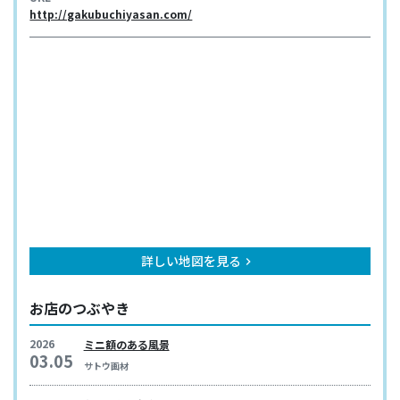
http://gakubuchiyasan.com/
詳しい地図を見る
keyboard_arrow_right
お店のつぶやき
2026
ミニ額のある風景
03.05
サトウ画材