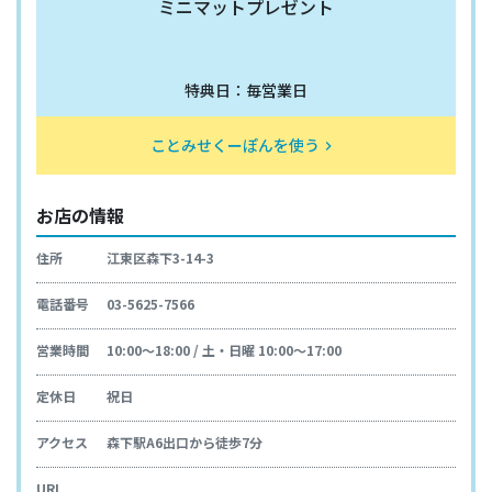
ミニマットプレゼント
特典日：毎営業日
ことみせくーぽんを使う
keyboard_arrow_right
お店の情報
住所
江東区森下3-14-3
電話番号
03-5625-7566
営業時間
10:00～18:00 / 土・日曜 10:00～17:00
定休日
祝日
アクセス
森下駅A6出口から徒歩7分
URL