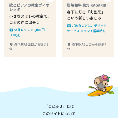
歌とピアノの教室ヴィオ
炭焼和牛 篝灯 KAGARIBI
レッタ
森下に灯る「肉割烹」
小さなスミレの教室で、
という新しい楽しみ
自分の声に出会う
ご飲食の方に、デザート
local_play
体験レッスン1,000円
local_play
サービス ※ランチ営業時を除
（30分）
く
森下駅A6出口から徒歩8
森下駅A6出口から徒歩7
place
place
分
分
「ことみせ」とは
このサイトについて