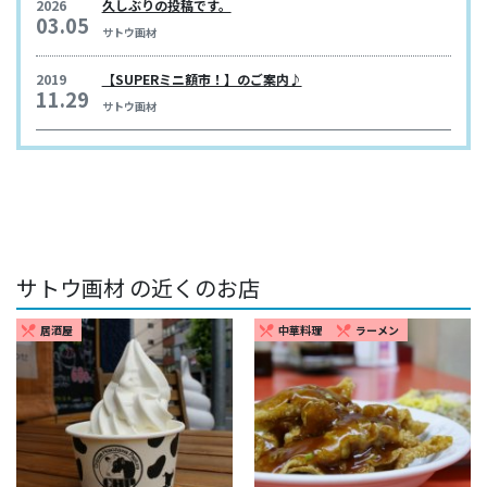
2026
久しぶりの投稿です。
03.05
サトウ画材
2019
【SUPERミニ額市！】のご案内♪
11.29
サトウ画材
サトウ画材 の近くのお店
居酒屋
中華料理
ラーメン
restaurant_menu
restaurant_menu
restaurant_menu