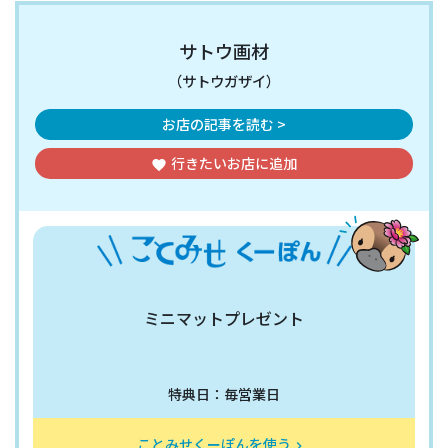
サトウ画材
（サトウガザイ）
お店の記事を読む >
行きたいお店
に追加
favorite
ミニマットプレゼント
特典日：毎営業日
ことみせくーぽんを使う
keyboard_arrow_right