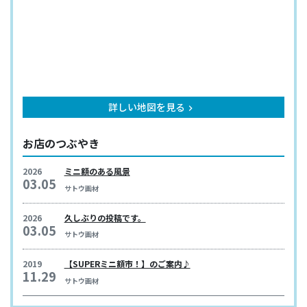
詳しい地図を見る
keyboard_arrow_right
お店のつぶやき
2026
ミニ額のある風景
03.05
サトウ画材
2026
久しぶりの投稿です。
03.05
サトウ画材
2019
【SUPERミニ額市！】のご案内♪
11.29
サトウ画材