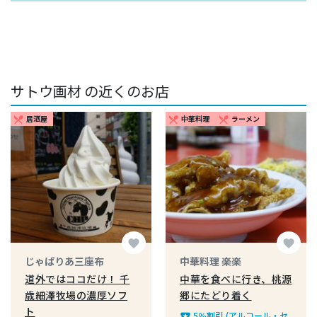
サトウ画材 の近くのお店
居酒屋
中華料理
ラーメン
restaurant_menu
restaurant_menu
restaurant_menu
favorite
favorite
じゃぱりあ三座布
中華料理 楽楽
道外ではココだけ！ 千
中華を食べに行き、桃源
歳細澤牧場の濃厚ソフ
郷にたどり着く
ト
5％割引 (アルコール・セ
local_play