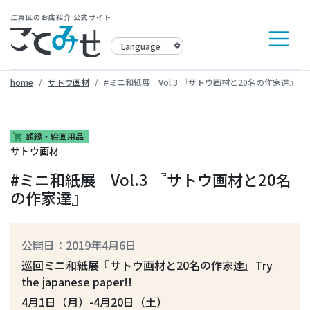
江東区のお店紹介 公式サイト
home
サトウ画材
#ミニ和紙展 Vol.3 『サトウ画材と20名の作家達』
額縁・絵画用品
shopping_cart
サトウ画材
#ミニ和紙展 Vol.3 『サトウ画材と20名
の作家達』
公開日：2019年4月6日
巡回ミニ和紙展『サトウ画材と20名の作家達』Try
the japanese paper!!
4月1日（月）-4月20日（土）