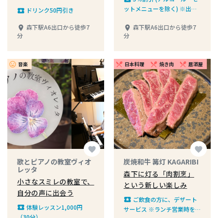
ットメニューを除く) ※出前
ドリンク50円引き
local_play
の場合はご注文時にお申し付
森下駅A6出口から徒歩7
森下駅A6出口から徒歩7
place
place
け下さい
分
分
音楽
日本料理
焼き肉
居酒屋
insert_emoticon
restaurant_menu
restaurant_menu
restaurant_menu
favorite
favorite
歌とピアノの教室ヴィオ
炭焼和牛 篝灯 KAGARIBI
レッタ
森下に灯る「肉割烹」
小さなスミレの教室で、
という新しい楽しみ
自分の声に出会う
ご飲食の方に、デザート
local_play
体験レッスン1,000円
local_play
サービス ※ランチ営業時を除
（30分）