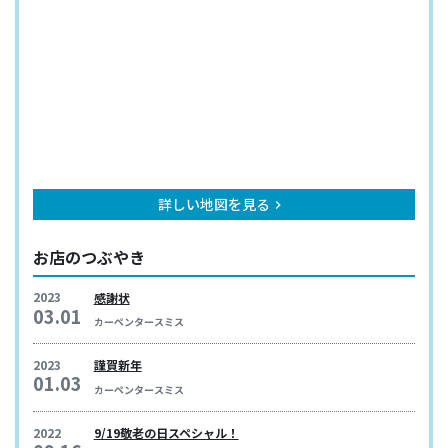
詳しい地図を見る
keyboard_arrow_right
お店のつぶやき
2023
感謝状
03.01
カーペンタースミス
2023
謹賀新年
01.03
カーペンタースミス
2022
9/19敬老の日スペシャル！