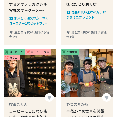
するアオゾラカグシキ
後にたどり着く店
會社のオーダーメー…
商品お買い上げの方、お
local_play
かきミニプレゼント
家具をご注文の方、木の
local_play
コースター2枚セットプレゼ
ント
清澄白河駅A1出口から徒
清澄白河駅A1出口から徒
place
place
歩1分
歩1分
コーヒー豆
コーヒー・喫茶
生鮮食品
shopping_cart
restaurant_menu
shopping_cart
カフェ
restaurant_menu
favorite
favorite
喫茶こくん
野菜のちから
コーヒーにこだわり抜
半径2kmの食卓を笑顔
いた、路地裏の喫茶店
にするまちの八百屋さ