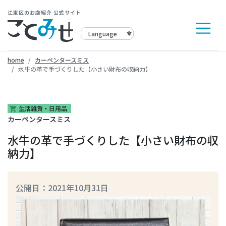
江東区のお店紹介 公式サイト
home
カーペンタースミス
水牛の革で手づくりした【小さい財布の収納力】
生活雑貨・日用品
shopping_cart
カーペンタースミス
水牛の革で手づくりした【小さい財布の収
納力】
公開日：2021年10月31日
動
画