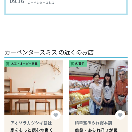
09.16
カーペンタースミス
カーペンタースミス の近くのお店
木工・オーダー家具
和菓子
shopping_cart
shopping_cart
favorite
favorite
アオゾラカグシキ會社
精華堂あられ総本舗
家をもっと居心地良く
煎餅・あられ好きが最