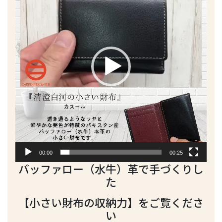
プ
レ
ー
ヤ
ー
00:00
00:25
バッファロー（水牛）革で手づくりし
た
【小さい財布の収納力】をご覧くださ
い