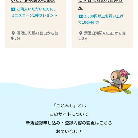
ん
ご購入いただいた方に、
local_play
ミニスコーン1袋プレゼント
3,000円以上お買い上げ
local_play
で100円引き
清澄白河駅A1出口から徒
清澄白河駅A3出口から徒
place
place
歩5分
歩3分
「ことみせ」とは
このサイトについて
新規登録申し込み・登録内容の変更はこちら
お問い合わせ