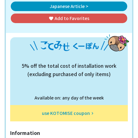
Japanese Article >
Add to
Favorites
favorite
5% off the total cost of installation work
(excluding purchased of only items)
Available on: any day of the week
use KOTOMISE coupon
keyboard_arrow_right
Information