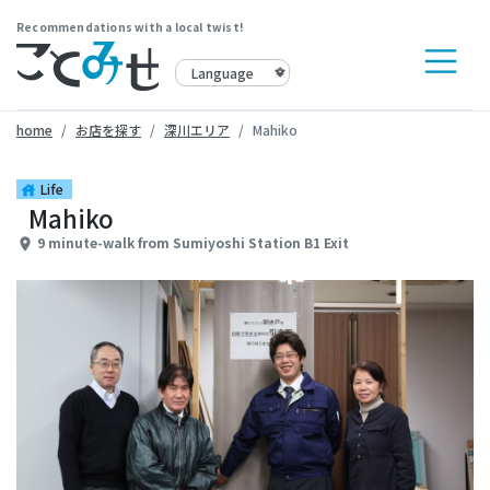
Recommendations with a local twist!
home
お店を探す
深川エリア
Mahiko
Life
house
Mahiko
9 minute-walk from Sumiyoshi Station B1 Exit
place