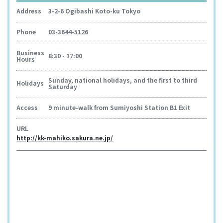
Address
3-2-6 Ogibashi Koto-ku Tokyo
Phone
03-3644-5126
Business
8:30 - 17:00
Hours
Sunday, national holidays, and the first to third
Holidays
Saturday
Access
9 minute-walk from Sumiyoshi Station B1 Exit
URL
http://kk-mahiko.sakura.ne.jp/