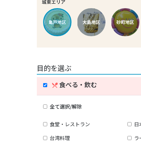
城東エリア
亀戸地区
大島地区
砂町地区
目的を選ぶ
食べる・飲む
restaurant_menu
全て選択/解除
食堂・レストラン
日
台湾料理
ラ