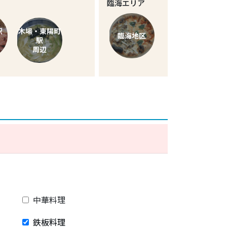
臨海エリア
駅
木場・東陽町
臨海地区
駅
周辺
中華料理
鉄板料理