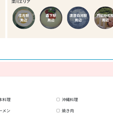
深川エリア
住吉駅
森下駅
清澄白河駅
門前仲町
周辺
周辺
周辺
周辺
本料理
沖縄料理
ーメン
焼き肉