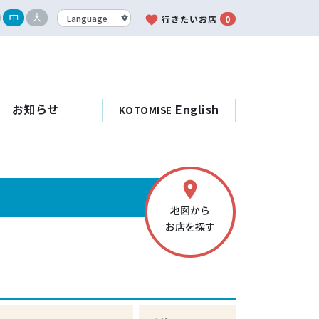
中
大
favorite
行きたいお店
0
お知らせ
English
KOTOMISE
place
地図から
お店を探す