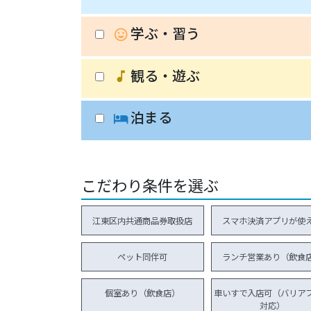
学ぶ・習う
insert_emoticon
観る・遊ぶ
music_note
泊まる
hotel
こだわり条件を選ぶ
江東区内共通商品券取扱店
スマホ決済アプリが使
ペット同伴可
ランチ営業あり（飲食
個室あり（飲食店）
車いすで入店可（バリア
対応）