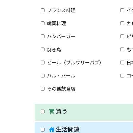
フランス料理
イ
韓国料理
カ
ハンバーガー
ピ
焼き鳥
も
ビール（ブルワリーパブ）
日
バル・バール
コ
その他飲食店
買う
shopping_cart
生活関連
house