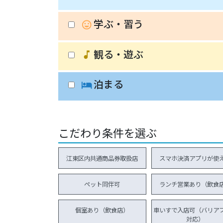
学ぶ・習う
insert_emoticon
観る・遊ぶ
music_note
泊まる
hotel
こだわり条件を選ぶ
江東区内共通商品券取扱店
スマホ決済アプリが使
ペット同伴可
ランチ営業あり（飲食
個室あり（飲食店）
車いすで入店可（バリア
対応）