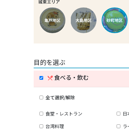
城東エリア
亀戸地区
大島地区
砂町地区
目的を選ぶ
食べる・飲む
restaurant_menu
全て選択/解除
食堂・レストラン
日
台湾料理
ラ