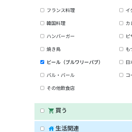
フランス料理
イ
韓国料理
カ
ハンバーガー
ピ
焼き鳥
も
ビール（ブルワリーパブ）
日
バル・バール
コ
その他飲食店
買う
shopping_cart
生活関連
house