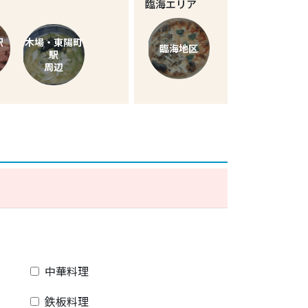
臨海エリア
駅
木場・東陽町
臨海地区
駅
周辺
中華料理
鉄板料理