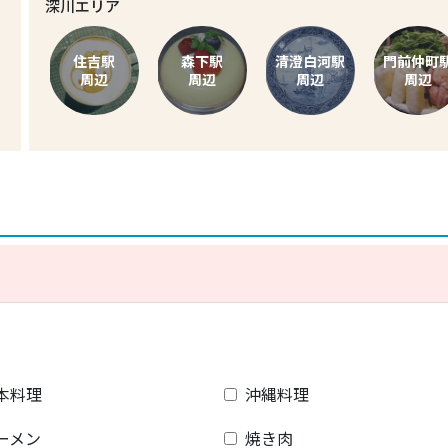
深川エリア
住吉駅
森下駅
清澄白河駅
門前仲町
周辺
周辺
周辺
周辺
本料理
沖縄料理
ーメン
焼き肉