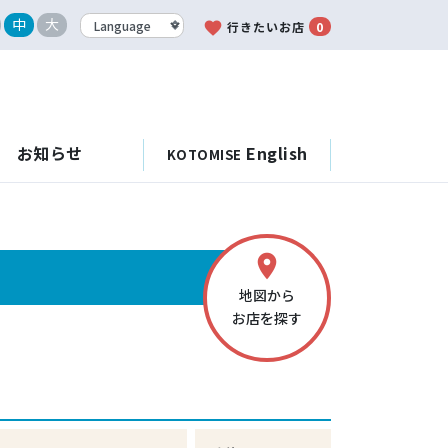
中
大
favorite
行きたいお店
0
お知らせ
English
KOTOMISE
place
地図から
お店を探す