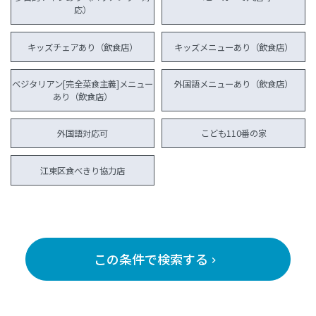
応）
キッズチェアあり（飲食店）
キッズメニューあり（飲食店）
ベジタリアン[完全菜食主義]メニュー
外国語メニューあり（飲食店）
あり（飲食店）
外国語対応可
こども110番の家
江東区食べきり協力店
この条件で検索する
keyboard_arrow_right