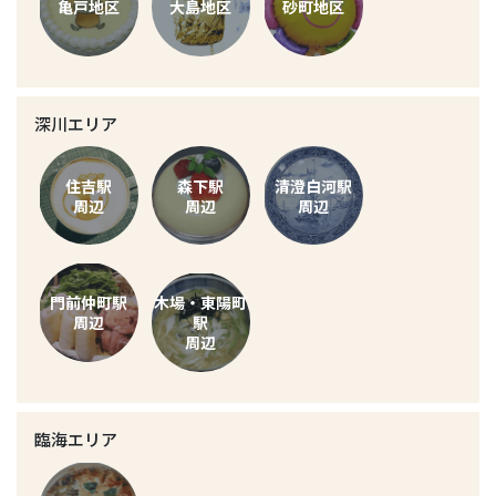
亀戸地区
大島地区
砂町地区
深川エリア
住吉駅
森下駅
清澄白河駅
周辺
周辺
周辺
門前仲町駅
木場・東陽町
周辺
駅
周辺
臨海エリア