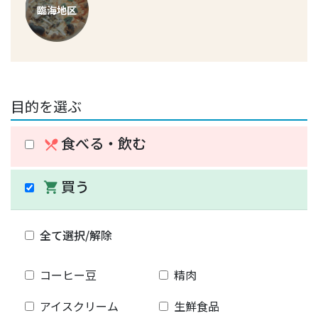
臨海地区
目的を選ぶ
食べる・飲む
restaurant_menu
買う
shopping_cart
全て選択/解除
コーヒー豆
精肉
アイスクリーム
生鮮食品