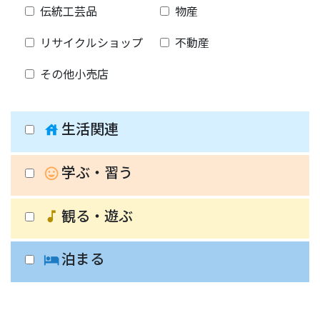
伝統工芸品
物産
リサイクルショップ
不動産
その他小売店
生活関連
house
学ぶ・習う
insert_emoticon
観る・遊ぶ
music_note
泊まる
hotel