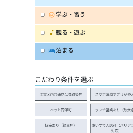
学ぶ・習う
insert_emoticon
観る・遊ぶ
music_note
泊まる
hotel
こだわり条件を選ぶ
江東区内共通商品券取扱店
スマホ決済アプリが使
ペット同伴可
ランチ営業あり（飲食
個室あり（飲食店）
車いすで入店可（バリア
対応）