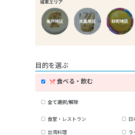
城東エリア
亀戸地区
大島地区
砂町地区
目的を選ぶ
食べる・飲む
restaurant_menu
全て選択/解除
食堂・レストラン
日
台湾料理
ラ