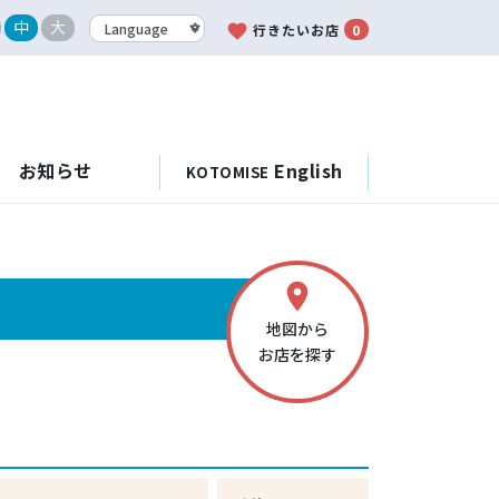
中
大
favorite
行きたいお店
0
お知らせ
English
KOTOMISE
place
地図から
お店を探す