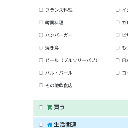
フランス料理
イ
韓国料理
カ
ハンバーガー
ピ
焼き鳥
も
ビール（ブルワリーパブ）
日
バル・バール
コ
その他飲食店
買う
shopping_cart
生活関連
house