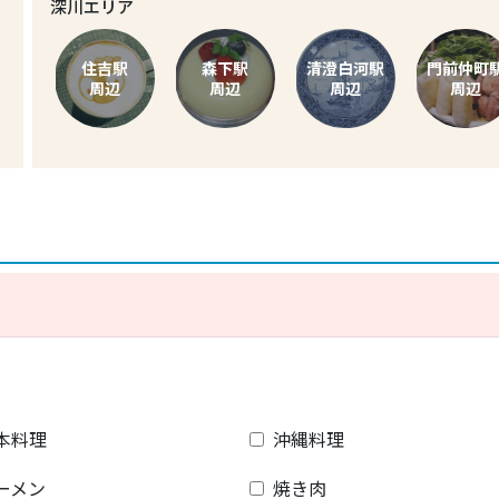
深川エリア
住吉駅
森下駅
清澄白河駅
門前仲町
周辺
周辺
周辺
周辺
本料理
沖縄料理
ーメン
焼き肉