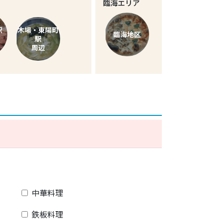
臨海エリア
駅
木場・東陽町
臨海地区
駅
周辺
中華料理
鉄板料理