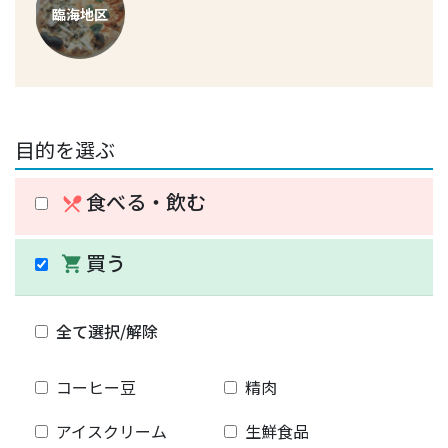
臨海地区
目的を選ぶ
食べる・飲む
restaurant_menu
買う
shopping_cart
全て選択/解除
コーヒー豆
精肉
アイスクリーム
生鮮食品