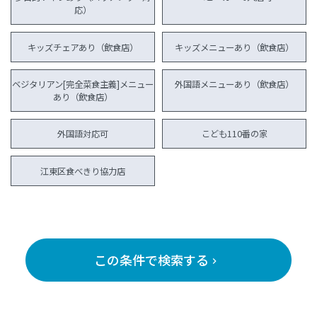
応）
キッズチェアあり（飲食店）
キッズメニューあり（飲食店）
ベジタリアン[完全菜食主義]メニュー
外国語メニューあり（飲食店）
あり（飲食店）
外国語対応可
こども110番の家
江東区食べきり協力店
この条件で検索する
keyboard_arrow_right