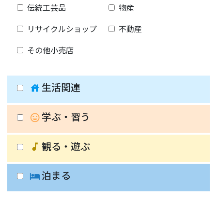
伝統工芸品
物産
リサイクルショップ
不動産
その他小売店
生活関連
house
学ぶ・習う
insert_emoticon
観る・遊ぶ
music_note
泊まる
hotel