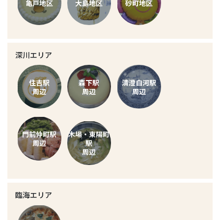
亀戸地区
大島地区
砂町地区
深川エリア
住吉駅
森下駅
清澄白河駅
周辺
周辺
周辺
門前仲町駅
木場・東陽町
周辺
駅
周辺
臨海エリア