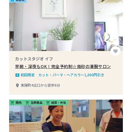
favorite
カットスタジオ イフ
早朝・深夜もOK！完全予約制☆南砂の凄腕サロン
初回限定 カット・パーマ・ヘアカラー1,000円引き
local_play
東陽町4出口から徒歩6分
place
精肉
生鮮食品
総菜・弁当
shopping_cart
shopping_cart
shopping_cart