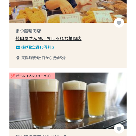
favorite
まつ蔵精肉店
焼肉屋さん発、おしゃれな精肉店
揚げ物全品10円引き
local_play
東陽町駅4出口から徒歩5分
place
ビール（ブルワリーパブ）
restaurant_menu
favorite