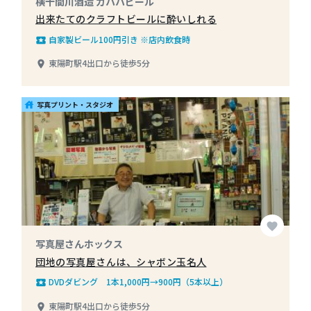
横十間川酒造 ガハハビール
出来たてのクラフトビールに酔いしれる
自家製ビール100円引き ※店内飲食時
local_play
東陽町駅4出口から徒歩5分
place
写真プリント・スタジオ
house
favorite
写真屋さんホックス
団地の写真屋さんは、シャボン玉名人
DVDダビング 1本1,000円→900円（5本以上）
local_play
東陽町駅4出口から徒歩5分
place