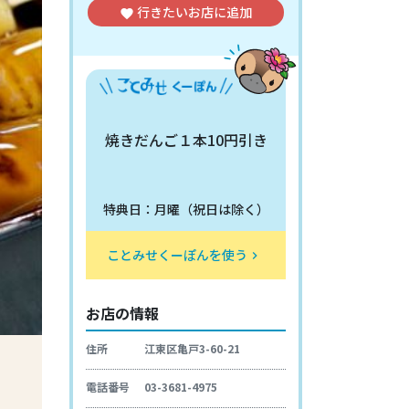
行きたいお店
に追加
favorite
焼きだんご１本10円引き
特典日：月曜（祝日は除く）
ことみせくーぽんを使う
keyboard_arrow_right
お店の情報
住所
江東区亀戸3-60-21
電話番号
03-3681-4975