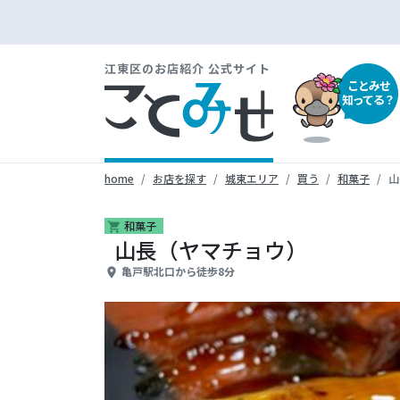
江東区のお店紹介 公式サイト
ことみせ
知ってる？
home
お店を探す
城東エリア
買う
和菓子
山
和菓子
shopping_cart
山長（ヤマチョウ）
亀戸駅北口から徒歩8分
place