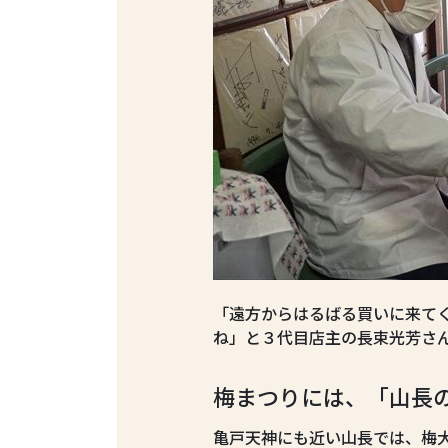
「遠方からはるばる買いに来て
ね」と３代目店主の長束光芳さん
梅まつりには、「山長
亀戸天神にも近い山長では、梅大