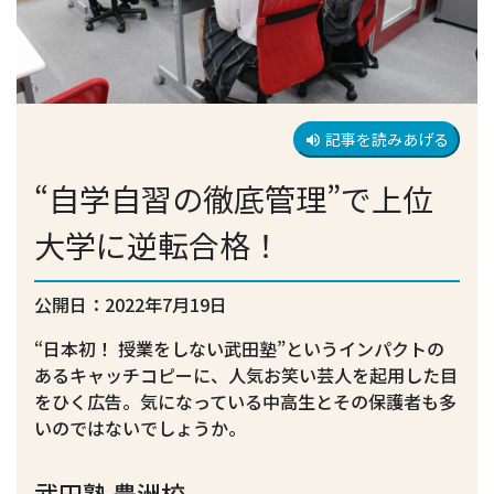
記事を読みあげる
volume_up
“自学自習の徹底管理”で上位
大学に逆転合格！
公開日：2022年7月19日
“日本初！ 授業をしない武田塾”というインパクトの
あるキャッチコピーに、人気お笑い芸人を起用した目
をひく広告。気になっている中高生とその保護者も多
いのではないでしょうか。
武田塾 豊洲校