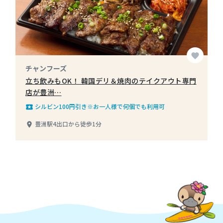
favorite
チャンフーズ
立ち飲みもOK！ 韓国デリ＆焼肉のテイクアウト専門
店が豊洲…
シルビン100円引き※お一人様で何個でも利用可
local_play
豊洲駅4出口から徒歩1分
place