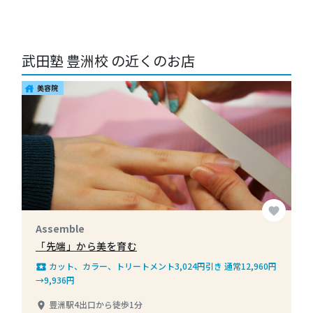
武田塾 豊洲校 の近くのお店
美容院
house
favorite
Assemble
「先端」から美を育む
カット、カラー、トリートメント3,024円引き 通常12,960円
local_play
→9,936円
豊洲駅4出口から徒歩1分
place