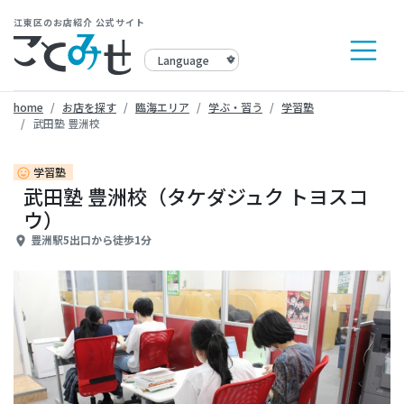
江東区のお店紹介 公式サイト
home
お店を探す
臨海エリア
学ぶ・習う
学習塾
武田塾 豊洲校
学習塾
insert_emoticon
武田塾 豊洲校（タケダジュク トヨスコ
ウ）
豊洲駅5出口から徒歩1分
place