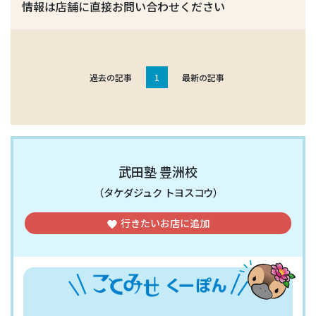
情報は店舗に直接お問い合わせください
過去の記事
1
最新の記事
武田塾 豊洲校
（タケダジュク トヨスコウ）
行きたいお店
に追加
favorite