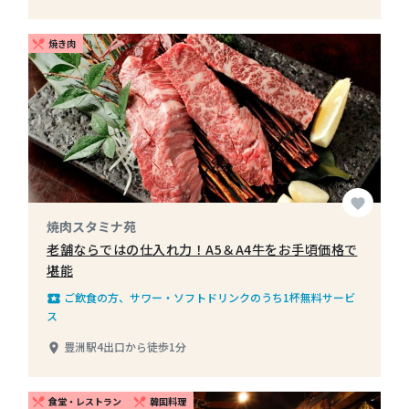
焼き肉
restaurant_menu
favorite
焼肉スタミナ苑
老舗ならではの仕入れ力！A5＆A4牛をお手頃価格で
堪能
ご飲食の方、サワー・ソフトドリンクのうち1杯無料サービ
local_play
ス
豊洲駅4出口から徒歩1分
place
食堂・レストラン
韓国料理
restaurant_menu
restaurant_menu