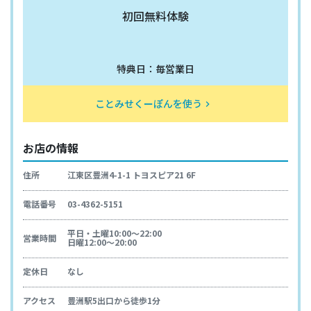
初回無料体験
特典日：毎営業日
ことみせくーぽんを使う
keyboard_arrow_right
お店の情報
住所
江東区豊洲4-1-1 トヨスピア21 6F
電話番号
03-4362-5151
平日・土曜10:00〜22:00
営業時間
日曜12:00～20:00
定休日
なし
アクセス
豊洲駅5出口から徒歩1分