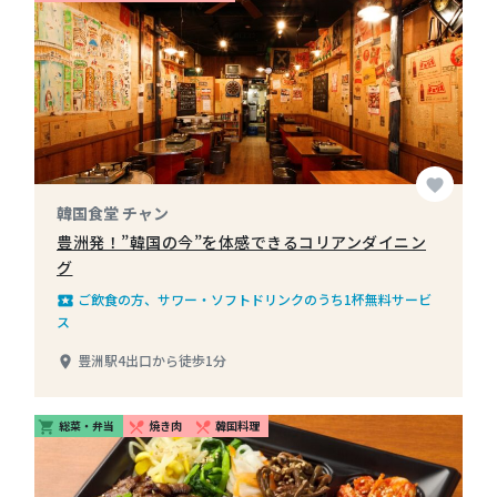
favorite
韓国食堂 チャン
豊洲発！”韓国の今”を体感できるコリアンダイニン
グ
ご飲食の方、サワー・ソフトドリンクのうち1杯無料サービ
local_play
ス
豊洲駅4出口から徒歩1分
place
総菜・弁当
焼き肉
韓国料理
shopping_cart
restaurant_menu
restaurant_menu