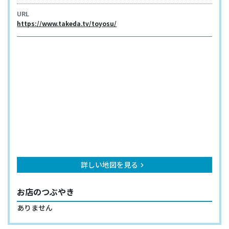
URL
https://www.takeda.tv/toyosu/
詳しい地図を見る
keyboard_arrow_right
お店のつぶやき
ありません